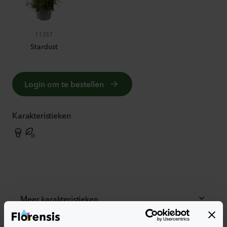
11357
Stardust
Login om te bestellen
Karakteristieken
Meer karakteristieken