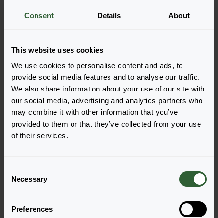
Meer informatie
Consent
Details
About
Bestel de Androsace
This website uses cookies
septentrionalis
We use cookies to personalise content and ads, to
provide social media features and to analyse our traffic.
Voeg eenvoudig de producten toe aan je winkelwagen
We also share information about your use of our site with
door op een van de productvormen van de gewenste
our social media, advertising and analytics partners who
producten te drukken. Eenmaal toegevoegd, verschijnt
may combine it with other information that you’ve
je winkelwagen onderin het scherm.
provided to them or that they’ve collected from your use
Toon beschikbaarheid
of their services.
C
Necessary
o
n
s
Preferences
e