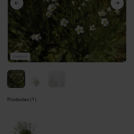
STARDUST
S
Producten (1)