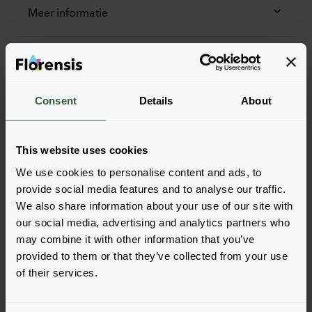
Meer informatie
Bestel de Aster alpinus
Voeg eenvoudig de producten toe aan je winkelwagen
Consent
Details
About
door op een van de productvormen van de gewenste
producten te drukken. Eenmaal toegevoegd, verschijnt
je winkelwagen onderin het scherm.
This website uses cookies
Toon beschikbaarheid
We use cookies to personalise content and ads, to
provide social media features and to analyse our traffic.
We also share information about your use of our site with
our social media, advertising and analytics partners who
may combine it with other information that you’ve
provided to them or that they’ve collected from your use
of their services.