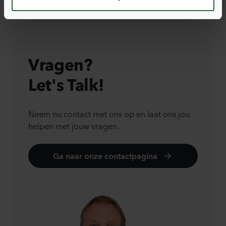
Vragen?
Let's Talk!
Neem nu contact met ons op en laat ons jou
helpen met jouw vragen.
Ga naar onze contactpagina