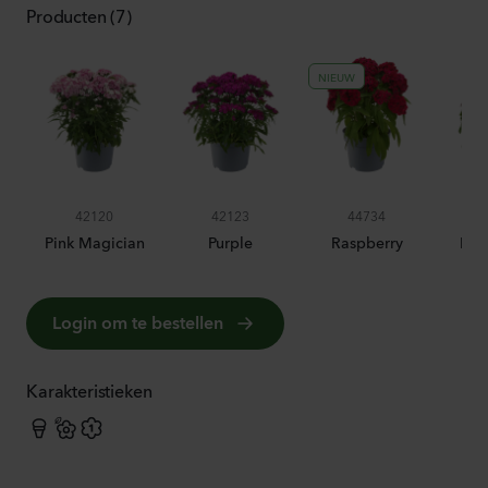
Producten (7)
NIEUW
42120
42123
44734
Pink Magician
Purple
Raspberry
Red
Login om te bestellen
Karakteristieken