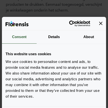
producten te drukken. Eenmaal toegevoegd, verschijnt
je winkelwagen onderin het scherm.
Toon beschikbaarheid
Consent
Details
About
This website uses cookies
We use cookies to personalise content and ads, to
provide social media features and to analyse our traffic.
We also share information about your use of our site with
our social media, advertising and analytics partners who
may combine it with other information that you’ve
Dart
Dart
provided to them or that they’ve collected from your use
Pink Magician
Purple
of their services.
Login om te bestellen
Login om te bestellen