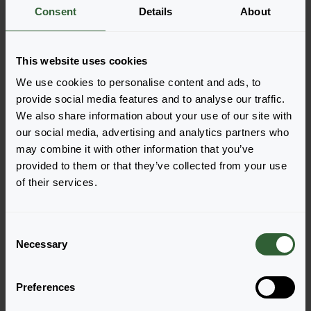
Meer informatie
Consent
Details
About
Bestel de Marrakech
This website uses cookies
We use cookies to personalise content and ads, to
Voeg eenvoudig de producten toe aan je winkelwagen
provide social media features and to analyse our traffic.
door op een van de productvormen van de gewenste
We also share information about your use of our site with
producten te drukken. Eenmaal toegevoegd, verschijnt
our social media, advertising and analytics partners who
je winkelwagen onderin het scherm.
may combine it with other information that you’ve
provided to them or that they’ve collected from your use
Toon beschikbaarheid
of their services.
C
Necessary
o
n
s
Preferences
e