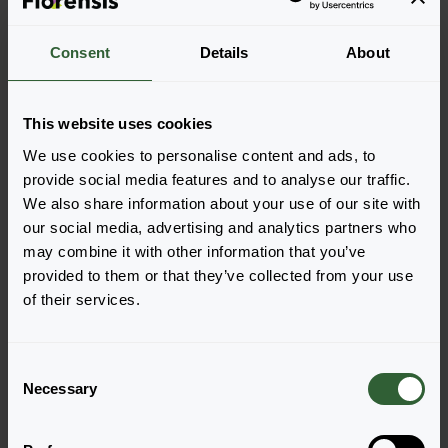
Meer informatie
Consent
Details
About
Onderdeel van Solutions
This website uses cookies
Bestel de Peter Pan
We use cookies to personalise content and ads, to
provide social media features and to analyse our traffic.
Voeg eenvoudig de producten toe aan je winkelwagen
We also share information about your use of our site with
door op een van de productvormen van de gewenste
our social media, advertising and analytics partners who
producten te drukken. Eenmaal toegevoegd, verschijnt
may combine it with other information that you’ve
je winkelwagen onderin het scherm.
provided to them or that they’ve collected from your use
of their services.
Toon beschikbaarheid
C
Necessary
o
n
s