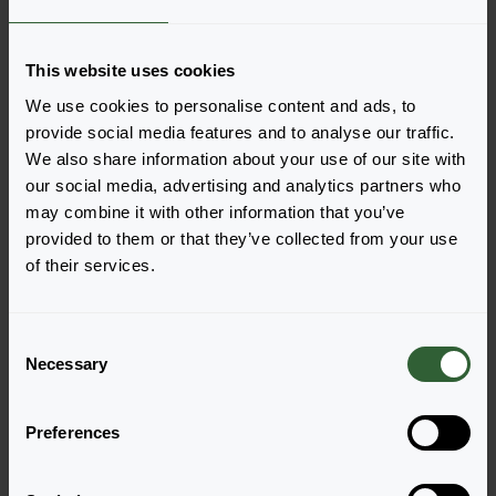
Bestel de Tellima grandiflora
This website uses cookies
We use cookies to personalise content and ads, to
Voeg eenvoudig de producten toe aan je winkelwagen
provide social media features and to analyse our traffic.
door op een van de productvormen van de gewenste
We also share information about your use of our site with
producten te drukken. Eenmaal toegevoegd, verschijnt
our social media, advertising and analytics partners who
je winkelwagen onderin het scherm.
may combine it with other information that you’ve
provided to them or that they’ve collected from your use
Toon beschikbaarheid
of their services.
C
Necessary
o
n
s
Preferences
e
n