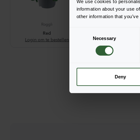
We use cookies to personalis
information about your use of
other information that you’ve
Roggli
Roggli
C
Red
White
Necessary
o
Login om te bestellen
Login om te bes
n
s
e
n
t
Deny
S
e
l
e
c
t
i
o