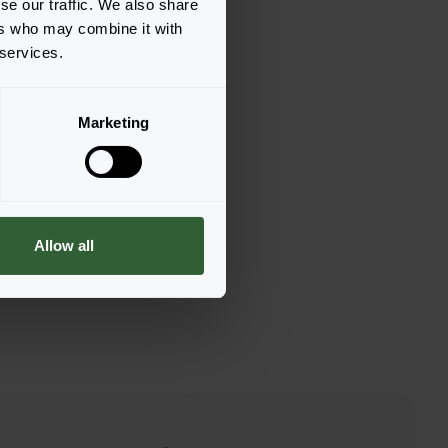
se our traffic. We also share
ers who may combine it with
 services.
Marketing
Allow all