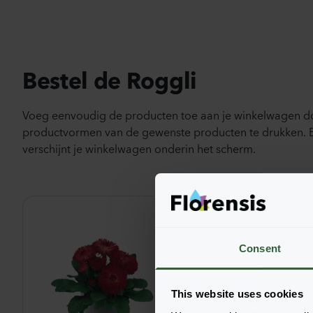
Bestel de Roggli
Voeg eenvoudig de producten toe aan je winkelwagen d
productvormen van de gewenste producten te drukken.
verschijnt je winkelwagen onderin het scherm.
Consent
This website uses cookies