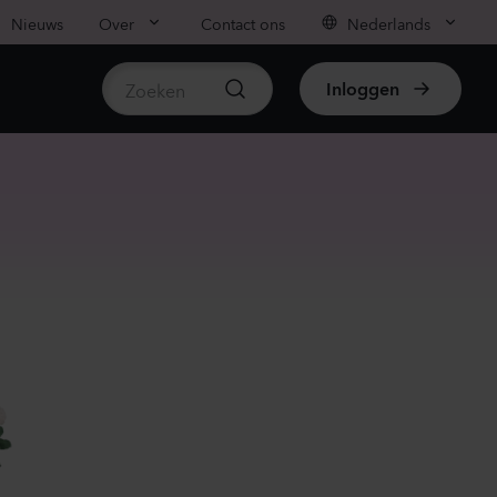
Nieuws
Over
Contact ons
Nederlands
Inloggen
beschikbare producten
ianthus sp.
lli
vender
70
Planten
ianthus sp.
lli
ach
00
Planten