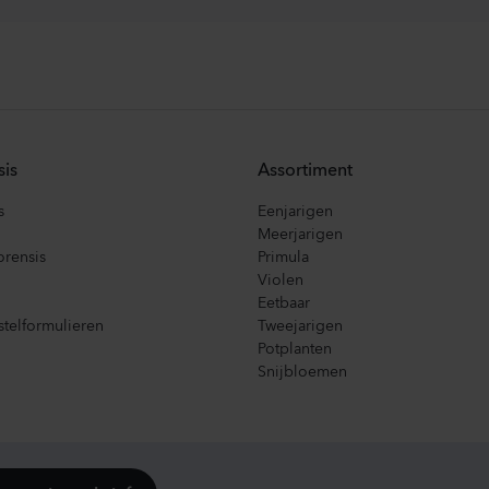
sis
Assortiment
s
Eenjarigen
Meerjarigen
orensis
Primula
Violen
Eetbaar
telformulieren
Tweejarigen
Potplanten
Snijbloemen