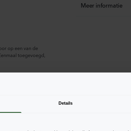
Meer informatie
oor op een van de
 Eenmaal toegevoegd,
Details