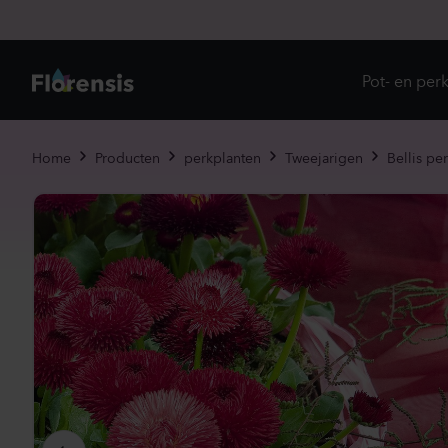
Pot- en per
Direc
Home
Producten
perkplanten
Tweejarigen
Bellis pe
Introd
Nu in
Ons 
Eenja
Meerj
Primu
Viole
Eetba
Tweej
Potpl