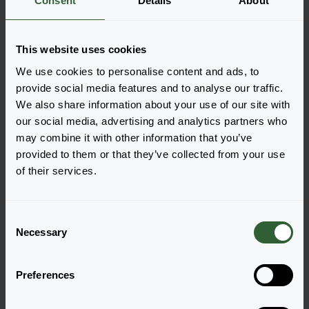
Consent
Details
About
Bestel de Elegance
This website uses cookies
Voeg eenvoudig de producten toe aan je winkelwagen
door op een van de productvormen van de gewenste
We use cookies to personalise content and ads, to
producten te drukken. Eenmaal toegevoegd, verschijnt
provide social media features and to analyse our traffic.
je winkelwagen onderin het scherm.
We also share information about your use of our site with
our social media, advertising and analytics partners who
Toon beschikbaarheid
may combine it with other information that you’ve
provided to them or that they’ve collected from your use
of their services.
C
Necessary
o
n
s
Preferences
e
n