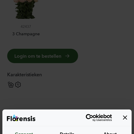
42437
3 Champagne
Login om te bestellen
Karakteristieken
Meer karakteristieken