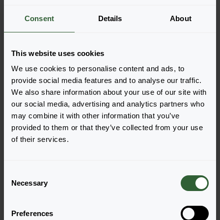
Meer informatie
Consent
Details
About
Bestel de Sun Stopper
This website uses cookies
We use cookies to personalise content and ads, to
Voeg eenvoudig de producten toe aan je winkelwagen
provide social media features and to analyse our traffic.
door op een van de productvormen van de gewenste
We also share information about your use of our site with
producten te drukken. Eenmaal toegevoegd, verschijnt
our social media, advertising and analytics partners who
je winkelwagen onderin het scherm.
may combine it with other information that you’ve
provided to them or that they’ve collected from your use
Toon beschikbaarheid
of their services.
C
Necessary
o
n
s
Preferences