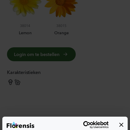
38014
38015
Lemon
Orange
Login om te bestellen
Karakteristieken
Meer karakteristieken