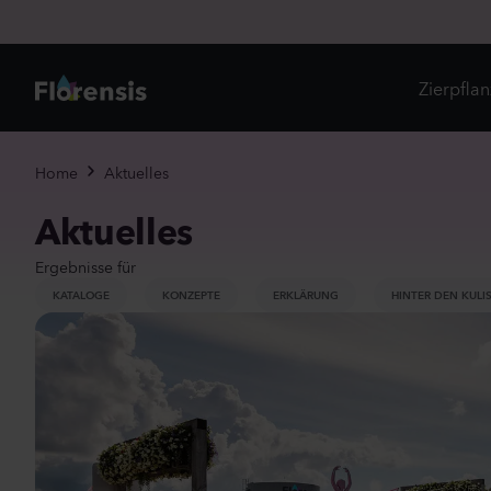
Zierpfla
Di
Home
Aktuelles
Ne
Aktuelles
Je
Ergebnisse für
KATALOGE
KONZEPTE
ERKLÄRUNG
HINTER DEN KULI
Un
Ei
St
Pr
Vi
Es
Zw
To