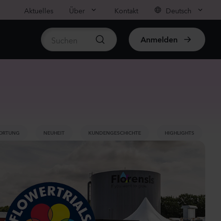
Aktuelles
Über
Kontakt
Deutsch
Anmelden
rtikel anzeigen
us sp.
r
WORTUNG
NEUHEIT
KUNDENGESCHICHTE
HIGHLIGHTS
anzen
us sp.
anzen