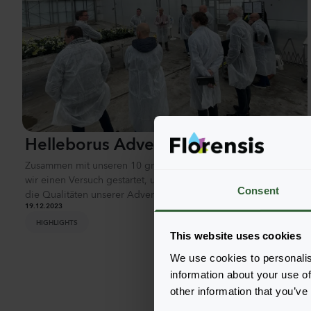
Helleborus Advent Star Event
Zusammen mit unseren 10 größten Helleborus-Kunden haben
wir einen Versuch gestartet, um noch mehr Erkenntnisse über
Consent
die Qualitäten unserer Advent Star zu gewinnen.
19.12.2023
HIGHLIGHTS
This website uses cookies
We use cookies to personalis
information about your use of
other information that you’ve