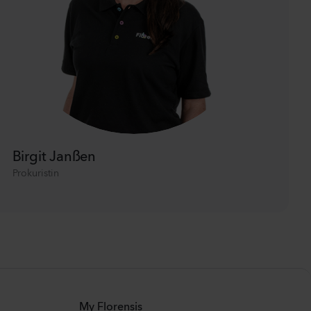
Birgit Janßen
Prokuristin
My Florensis