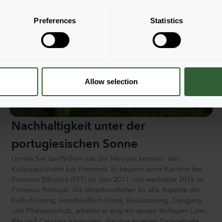
Preferences
Statistics
Allow selection
Nachhaltigkeit unter der
portugiesischen Sonne
Lernen Sie Jan-Willem van der Meijden kennen - den
Kulturpezialisten bei Florensis. Er begann seine Karriere bei
Florensis Ethiopia (FET) im Jahr 2011 und wechselte 2016 zu
Florensis Portugal. Als Verantwortlicher für alle Aspekte der
Kulturführung, einschließlich Klima, Bewässerung, Düngung
und Pflanzenschutz, arbeitet er eng mit seinen Kollegen Lumi,
Rita und Carolina zusammen, die ihre eigenen Fachgebiete