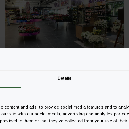
Diese Konzepte helfen Ihnen, den
nächsten Schritt zu einem
Details
nachhaltigen Sortiment zu machen
Als Gärtner und Einzelhändler möchten Sie Ihren Kunden
Lösungen für den Garten anbieten, die sowohl bequem als
auch umweltbewusst sind.
21.11.2023
e content and ads, to provide social media features and to analy
KONZEPTE
TRENDS
 our site with our social media, advertising and analytics partn
 provided to them or that they’ve collected from your use of their