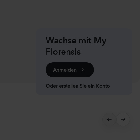
ula medium
n 2
anzen
Wachse mit My
us sp.
Florensis
Anmelden
anzen
Oder erstellen Sie ein Konto
la incana
anzen