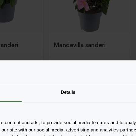
sanderi
Mandevilla sanderi
Opal
Fuchsia Flamme
ar
:
840
Pflanzen verfügbar
:
504
Details
e content and ads, to provide social media features and to analy
 our site with our social media, advertising and analytics partn