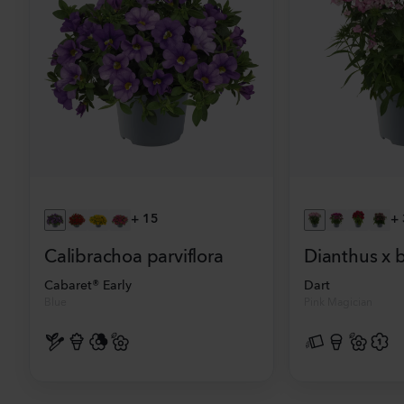
+
15
+
Calibrachoa parviflora
Dianthus x 
Cabaret® Early
Dart
Blue
Pink Magician