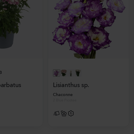
3
barbatus
Lisianthus sp.
Chaconne
2 Blue Picotee