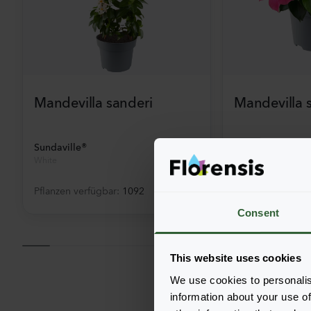
Mandevilla sanderi
Mandevilla 
Sundaville®
Jade
White
Hot Pink
Pflanzen verfügbar
:
1092
Pflanzen verfügb
Consent
This website uses cookies
We use cookies to personalis
information about your use of