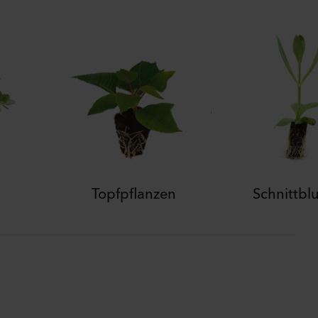
Topfpflanzen
Schnittb