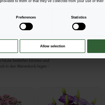
 provided to them or that they’ve collected from your use of their
Preferences
Statistics
hre
Allow selection
ab heute bestellen können und
fach in den Warenkorb legen -