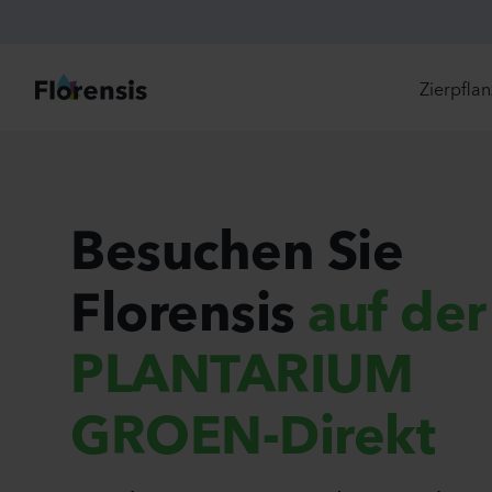
Zierpfla
Di
Ne
Besuchen Sie
Je
Florensis
auf der
Un
Ei
PLANTARIUM
St
Pr
Vi
GROEN-Direkt
Es
Zw
To