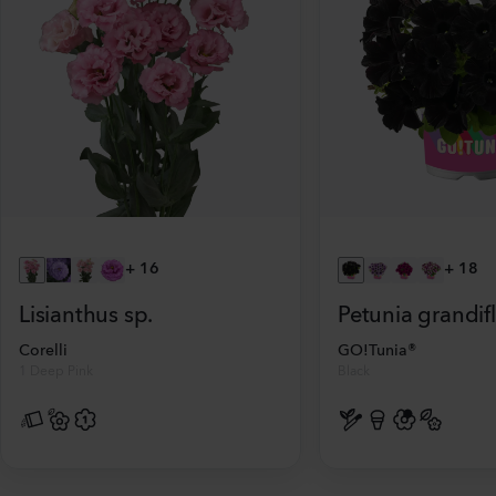
+
16
+
18
Lisianthus sp.
Petunia grandif
Corelli
GO!Tunia®
1 Deep Pink
Black