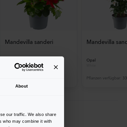
Mandevilla sanderi
Mandevilla sand
Jade
Opal
Red
White
Pflanzen verfügbar
:
336
Pflanzen verfügbar
:
33
About
se our traffic. We also share
ers who may combine it with