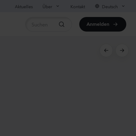
Aktuelles
Über
Kontakt
Deutsch
Anmelden
rtikel anzeigen
ula medium
on
anzen
us sp.
r
anzen