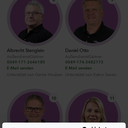
Albrecht Stenglein
Daniel Otto
AußendienstGärtner
AußendienstGärtner
0049-171-2646185
0049-174-3482173
E-Mail senden
E-Mail senden
Unterstützt von
Gertie Houben
Unterstützt von
Katrin Seven
10
11