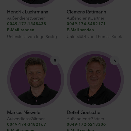
Hendrik Luehrmann
Clemens Rattmann
AußendienstGärtner
AußendienstGärtner
0049-172-1548438
0049-174-3482171
E-Mail senden
E-Mail senden
Unterstützt von
Inge Sestig
Unterstützt von
Thomas Roiek
5
6
Markus Nieweler
Detlef Goetsche
AußendienstGärtner
AußendienstGärtner
0049-174-3482167
0049-172-6218306
E-Mail senden
E-Mail senden