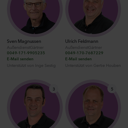
Sven Magnussen
Ulrich Feldmann
AußendienstGärtner
AußendienstGärtner
0049-171-9905235
0049-170-7687229
E-Mail senden
E-Mail senden
Unterstützt von
Inge Sestig
Unterstützt von
Gertie Houben
3
5