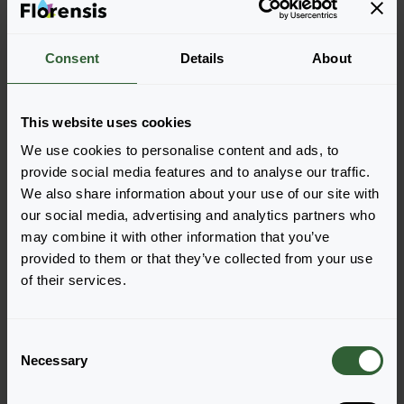
Consent
Details
About
Volker Bernhard
Nicole Smetz
AußendienstGärtner
AußendienstGärtnerin
0049-174-3482176
0049-174-3482174
E-Mail senden
E-Mail senden
This website uses cookies
Unterstützt von
Gertie Houben
Unterstützt von
Inge Sestig
We use cookies to personalise content and ads, to
provide social media features and to analyse our traffic.
We also share information about your use of our site with
12
13
our social media, advertising and analytics partners who
may combine it with other information that you’ve
provided to them or that they’ve collected from your use
of their services.
C
Necessary
o
Helmut Wagner
Klaus Dumler
n
AußendienstGärtner
AußendienstGärtner