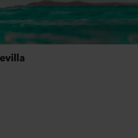
Mandevilla sanderi
Campan
Opal
Champi
Fuchsia Flamme
Lavender
le Produkte anzeigen
504
Pflanzen
8750
Pfla
Mandevilla sanderi
Lisianth
Jade
Alissa
villa
Red
3 Pink Fla
336
Pflanzen
6500
Pfla
Mandevilla sanderi
Antirrh
Opal
Opus
White
3-4 Yellow
336
Pflanzen
6370
Pfla