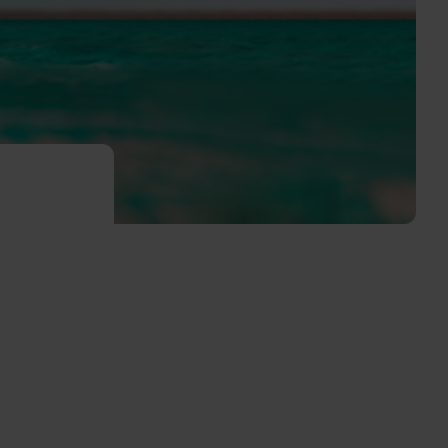
ula medium
on
nzen
us sp.
sh
nzen
inum majus
nzen