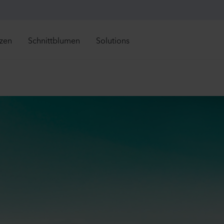
nzen
Schnittblumen
Solutions
Retail Solutions
Alle direkt verfügbaren Artikel anzeigen
Alle direkt verfügbaren A
rekt lieferbar
Direkt lieferbar
Mandevilla sanderi
Lisianth
ueinführungen
Neueinführungen
Grower Solutions
Jade
Corelli
tzt in Saison
Jetzt in Saison
Hot Pink
2 Lavende
Alle Produkte anzeigen
840
Pflanzen
13370
Pfl
ser Sortiment
njährige
Celosia plumosa
Lisianth
auden
Kimono
Corelli
imeln
olen
Red
3 Peach
sbares
560
Pflanzen
10500
Pfl
eijährige
pfpflanzen