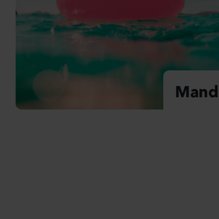
Al
Mande