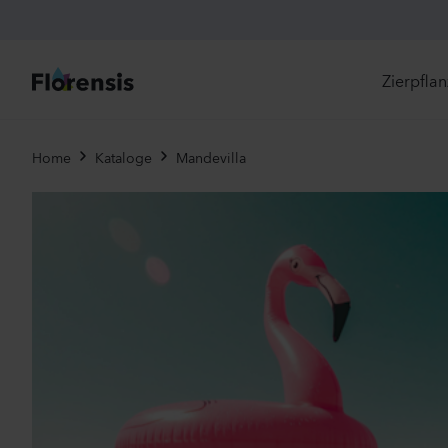
Zierpfla
Di
Home
Kataloge
Mandevilla
Ne
Je
Un
Ei
St
Pr
Vi
Es
Zw
To