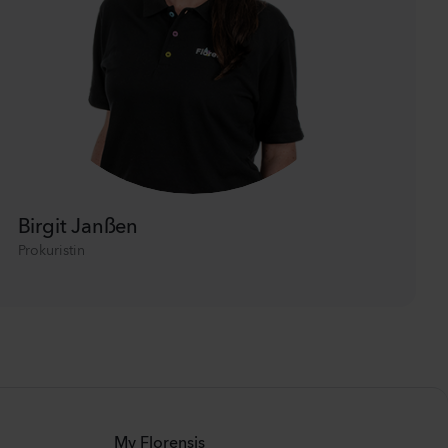
Birgit Janßen
Prokuristin
My Florensis