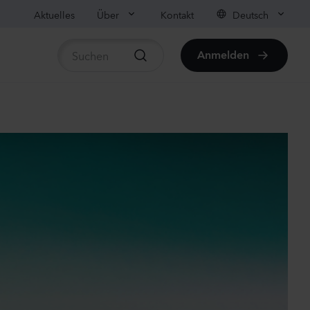
Aktuelles
Über
Kontakt
Deutsch
Anmelden
rtikel anzeigen
us sp.
r
anzen
us sp.
anzen