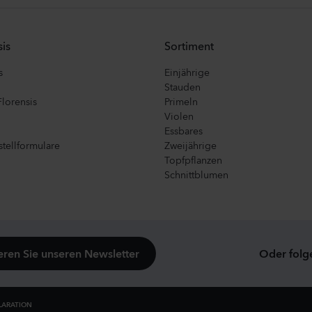
is
Sortiment
s
Einjährige
Stauden
Florensis
Primeln
Violen
Essbares
tellformulare
Zweijährige
Topfpflanzen
Schnittblumen
ren Sie unseren Newsletter
Oder folg
LARATION