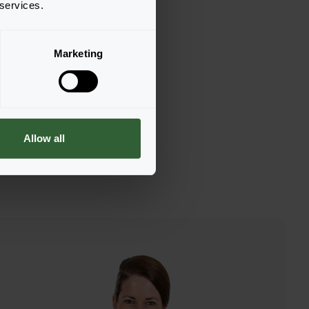
 services.
0 White
n zur Bestellung
Marketing
Allow all