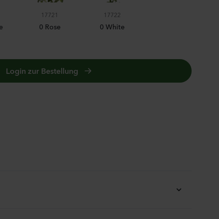
ula medium
17721
17722
on
e
0 Rose
0 White
nzen
Login zur Bestellung
us sp.
sh
nzen
0 ROSE
inum majus
nzen