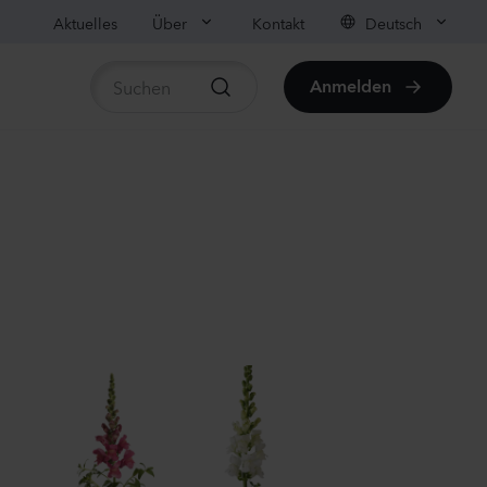
Aktuelles
Über
Kontakt
Deutsch
Anmelden
rtikel anzeigen
us sp.
r
anzen
us sp.
anzen