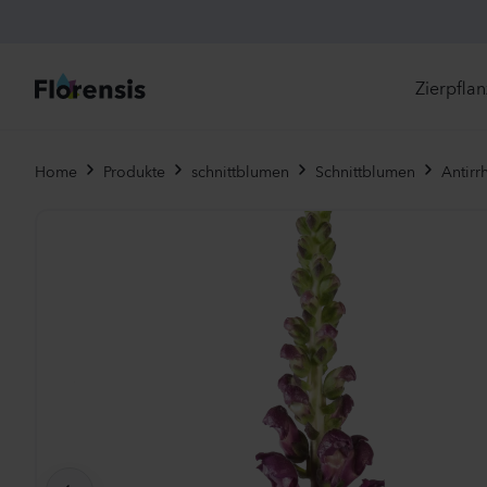
Zierpfla
Di
Home
Produkte
schnittblumen
Schnittblumen
Antirr
Ne
Je
Un
Ei
St
Pr
Vi
Es
Zw
To