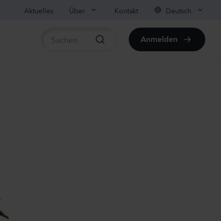
Aktuelles
Über
Kontakt
Deutsch
Anmelden
rtikel anzeigen
us sp.
r
anzen
us sp.
anzen