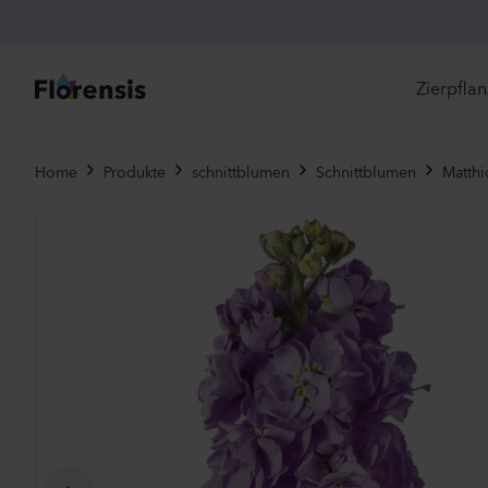
Zierpfla
Di
Home
Produkte
schnittblumen
Schnittblumen
Matthi
Ne
Je
Un
Ei
St
Pr
Vi
Es
Zw
To