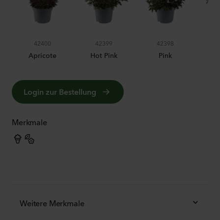
42400
42399
42398
Apricote
Hot Pink
Pink
Ra
Login zur Bestellung
Merkmale
Weitere Merkmale