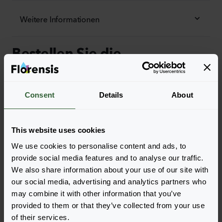
Weitere Informationen
Bestellen Sie die
Legen Sie die Artikel ganz einfach in Ihren Warenkorb,
indem Sie auf eine Produktform der gewünschten
Consent
Details
About
Sorten klicken. Sobald Sie die Artikel hinzugefügt
haben, wird Ihr Warenkorb unten angezeigt.
Alle Verfügbarkeiten anzeigen
This website uses cookies
We use cookies to personalise content and ads, to
provide social media features and to analyse our traffic.
We also share information about your use of our site with
our social media, advertising and analytics partners who
may combine it with other information that you’ve
provided to them or that they’ve collected from your use
of their services.