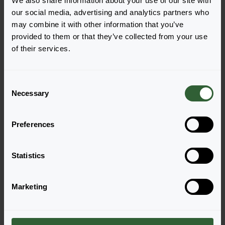
We also share information about your use of our site with
Torero
Torero
our social media, advertising and analytics partners who
Dark Orange
Multicolour Orange
may combine it with other information that you’ve
Login zur Bestellung
Login zur Bestellung
provided to them or that they’ve collected from your use
of their services.
C
Necessary
o
n
s
Preferences
e
n
Torero
Torero
t
Statistics
Multicolour Red
Purple
S
Login zur Bestellung
Login zur Bestellung
e
Marketing
l
e
c