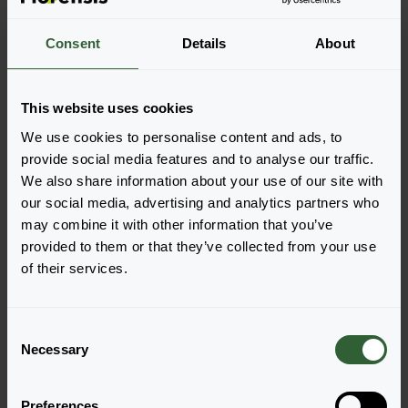
Weitere Informationen
Consent
Details
About
Bestellen Sie die
This website uses cookies
Legen Sie die Artikel ganz einfach in Ihren Warenkorb,
We use cookies to personalise content and ads, to
indem Sie auf eine Produktform der gewünschten
provide social media features and to analyse our traffic.
Sorten klicken. Sobald Sie die Artikel hinzugefügt
We also share information about your use of our site with
haben, wird Ihr Warenkorb unten angezeigt.
our social media, advertising and analytics partners who
may combine it with other information that you’ve
Alle Verfügbarkeiten anzeigen
provided to them or that they’ve collected from your use
of their services.
C
Necessary
o
n
s
Preferences