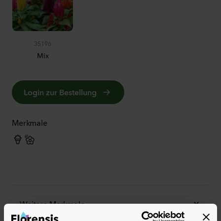
35196
Mix
Login zur Bestellung
Merkmale
Weitere Merkmale