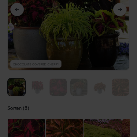
CHOCOLATE COVERED CHERRY
C
Sorten (8)