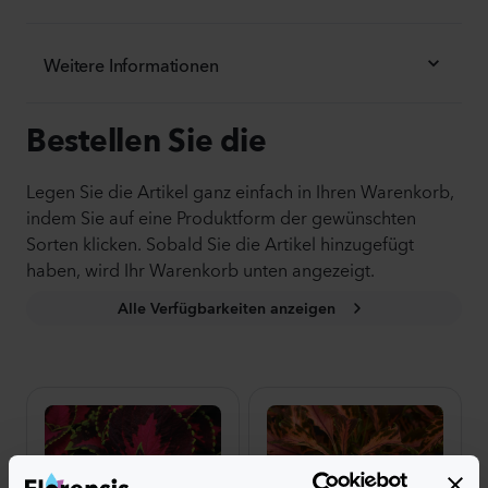
Weitere Informationen
Bestellen Sie die
Legen Sie die Artikel ganz einfach in Ihren Warenkorb,
indem Sie auf eine Produktform der gewünschten
Sorten klicken. Sobald Sie die Artikel hinzugefügt
haben, wird Ihr Warenkorb unten angezeigt.
Alle Verfügbarkeiten anzeigen