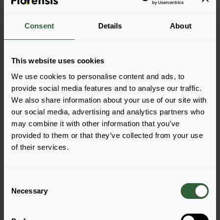
Consent
Details
About
Premium Sun
Premium Sun
This website uses cookies
Chocolate Covered
Coral Candy
We use cookies to personalise content and ads, to
Cherry
Login zur Bestellung
Login zur Bestellung
provide social media features and to analyse our traffic.
We also share information about your use of our site with
our social media, advertising and analytics partners who
may combine it with other information that you’ve
provided to them or that they’ve collected from your use
of their services.
C
Necessary
o
n
Premium Sun
Premium Sun
s
Lime Delight
Mighty Mosaic