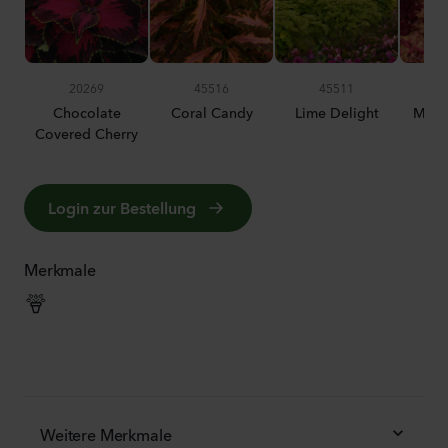
20269
45516
45511
Chocolate
Coral Candy
Lime Delight
Migh
Covered Cherry
Login zur Bestellung
Merkmale
Weitere Merkmale