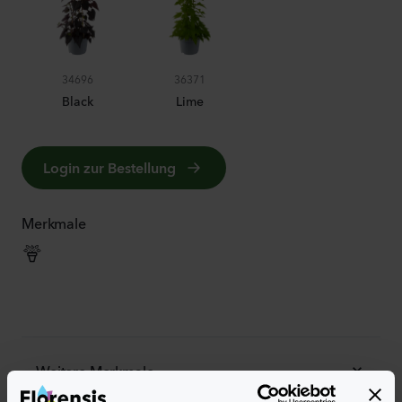
34696
36371
Black
Lime
Login zur Bestellung
Merkmale
Weitere Merkmale