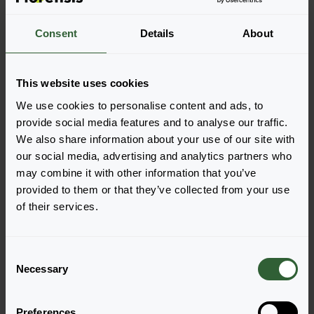
Weitere Informationen
Consent
Details
About
Bestellen Sie die
This website uses cookies
Legen Sie die Artikel ganz einfach in Ihren Warenkorb,
We use cookies to personalise content and ads, to
indem Sie auf eine Produktform der gewünschten
provide social media features and to analyse our traffic.
Sorten klicken. Sobald Sie die Artikel hinzugefügt
We also share information about your use of our site with
haben, wird Ihr Warenkorb unten angezeigt.
our social media, advertising and analytics partners who
may combine it with other information that you’ve
Alle Verfügbarkeiten anzeigen
provided to them or that they’ve collected from your use
of their services.
C
Necessary
o
n
s
Preferences