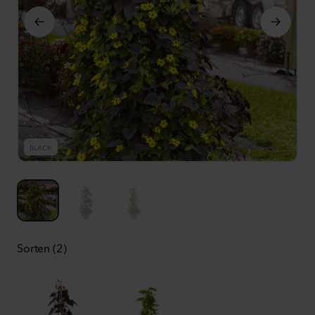
BLACK
B
Sorten (2)