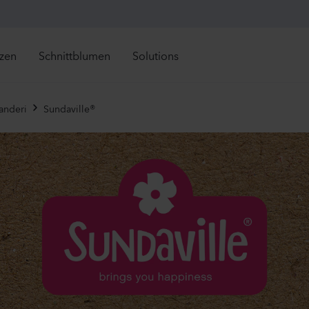
nzen
Schnittblumen
Solutions
Retail Solutions
Alle direkt verfügbaren Artikel anzeigen
Alle direkt verfügbaren A
rekt lieferbar
Direkt lieferbar
anderi
Sundaville®
Mandevilla sanderi
Campan
ueinführungen
Neueinführungen
Grower Solutions
Sundaville®
Champi
tzt in Saison
Jetzt in Saison
White
Lavender
Alle Produkte anzeigen
1092
Pflanzen
19480
Pfl
ser Sortiment
njährige
Mandevilla sanderi
Lisianth
auden
Jade
Mariachi
imeln
olen
Hot Pink
2 Lavende
sbares
840
Pflanzen
12450
Pfl
eijährige
pfpflanzen