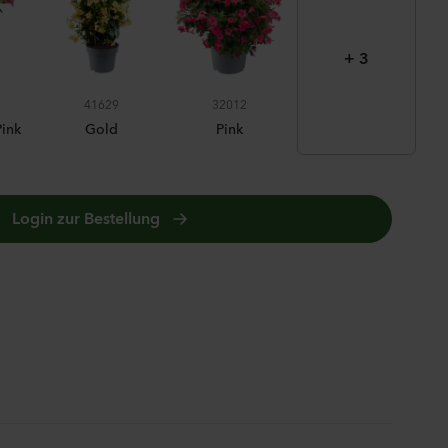
+ 3
CLASSIC RED
41629
32012
ink
Gold
Pink
Login zur Bestellung