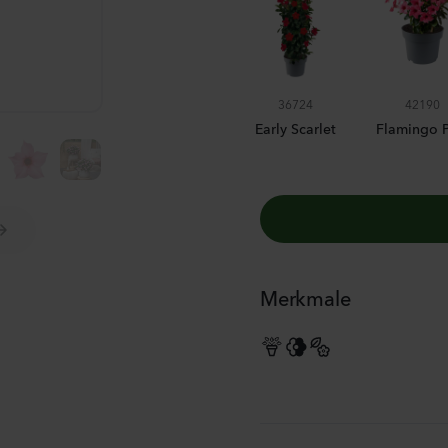
BORDEAUX
36724
42190
Early Scarlet
Flamingo P
Merkmale