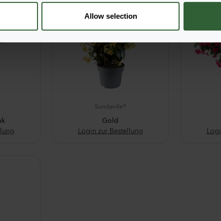
Allow selection
Sundaville®
nk
Gold
llung
Login zur Bestellung
Logi