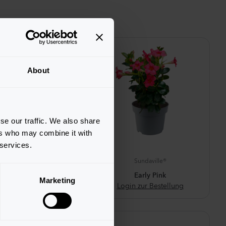
About
se our traffic. We also share
ers who may combine it with
 services.
Sundaville®
Sundaville®
ble Pink Blush
Early Pink
Marketing
n zur Bestellung
Login zur Bestellung