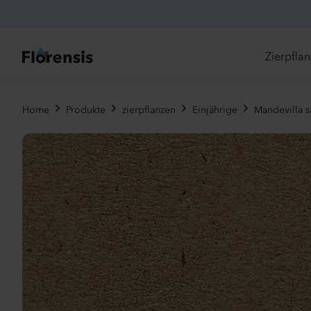
Zierpfla
Di
Home
Produkte
zierpflanzen
Einjährige
Mandevilla s
Ne
Je
Un
Ei
St
Pr
Vi
Es
Zw
To