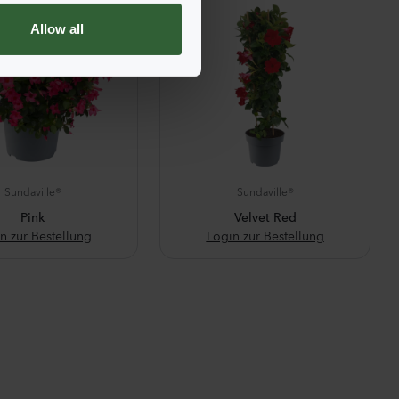
Allow all
Sundaville®
Sundaville®
Pink
Velvet Red
n zur Bestellung
Login zur Bestellung