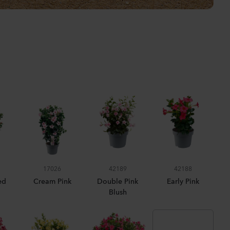
ula medium
n 2
anzen
us sp.
anzen
la incana
17026
42189
42188
ed
Cream Pink
Double Pink
Early Pink
Blush
anzen