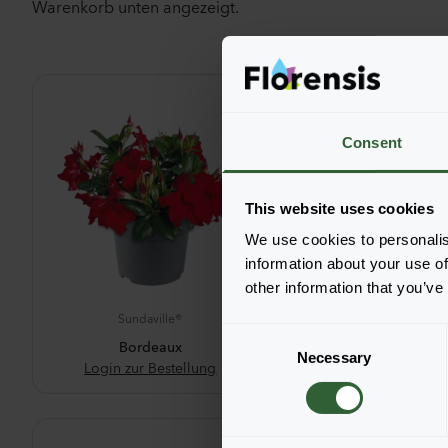
Warenkorb unten angezeigt.
Consent
This website uses cookies
We use cookies to personalis
information about your use of
other information that you’ve
Sundaville®
Sundaville®
C
Bordeaux
Classic Re
Necessary
o
Login zur Bestellung
Login zur Beste
n
s
e