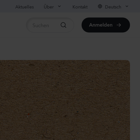
Aktuelles
Über
Kontakt
Deutsch
Anmelden
rtikel anzeigen
ula medium
on
anzen
us sp.
r
anzen