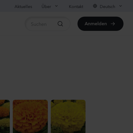
Aktuelles
Über
Kontakt
Deutsch
Anmelden
rtikel anzeigen
ula medium
on
anzen
us sp.
r
anzen