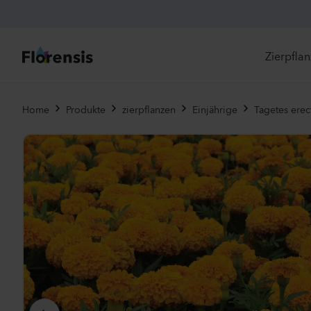
Zierpfla
Di
Home
Produkte
zierpflanzen
Einjährige
Tagetes erec
Ne
Je
Un
Ei
St
Pr
Vi
Es
Zw
To