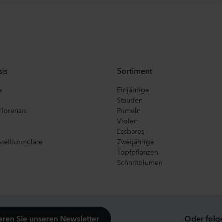
is
Sortiment
s
Einjährige
Stauden
Florensis
Primeln
Violen
Essbares
tellformulare
Zweijährige
Topfpflanzen
Schnittblumen
ren Sie unseren Newsletter
Oder folg