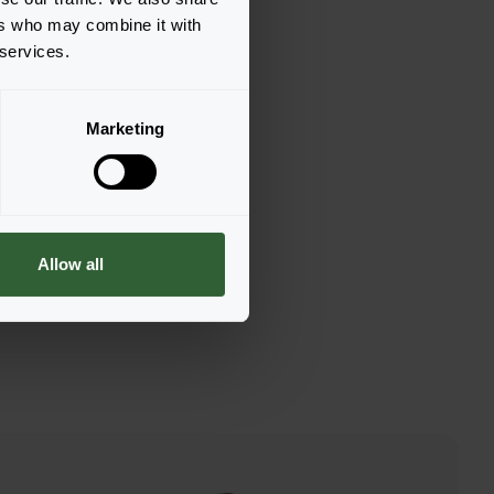
ers who may combine it with
 services.
Taishan®
Yellow
Marketing
n zur Bestellung
Allow all