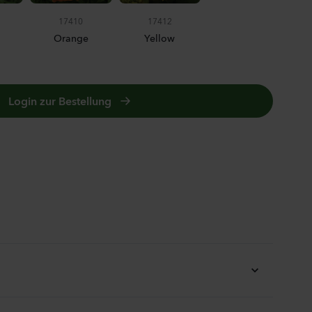
ula medium
17410
17412
n 2
Orange
Yellow
anzen
Login zur Bestellung
us sp.
anzen
MIX
la incana
anzen