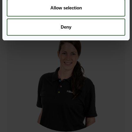
n
Allow selection
Zur Kontaktseite
Deny