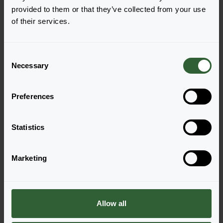
provided to them or that they’ve collected from your use
of their services.
French Dragon
Login zur Bestellung
C
Necessary
o
n
s
Preferences
e
n
t
Statistics
S
e
Marketing
l
Haben Sie Fragen?
e
c
Melden Sie sich gerne bei uns, wenn Sie
t
Allow all
weitere Fragen haben.
i
o