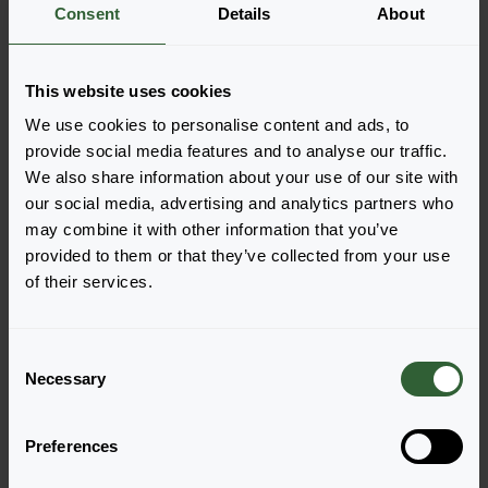
Es gibt keine Produkte, die mit den
Consent
Details
About
angewandten Filtern angezeigt werden
können. Bitte passen Sie Ihre Filter an.
This website uses cookies
We use cookies to personalise content and ads, to
Löschen
provide social media features and to analyse our traffic.
We also share information about your use of our site with
our social media, advertising and analytics partners who
may combine it with other information that you’ve
provided to them or that they’ve collected from your use
of their services.
Haben Sie Fragen?
C
Necessary
o
n
Melden Sie sich gerne bei uns, wenn Sie
s
weitere Fragen haben.
Preferences
e
n