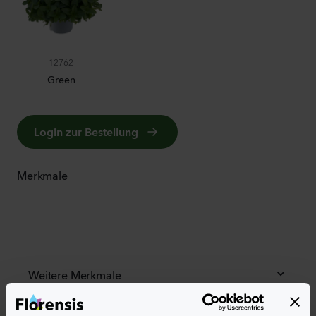
12762
Green
Login zur Bestellung
Merkmale
Weitere Merkmale