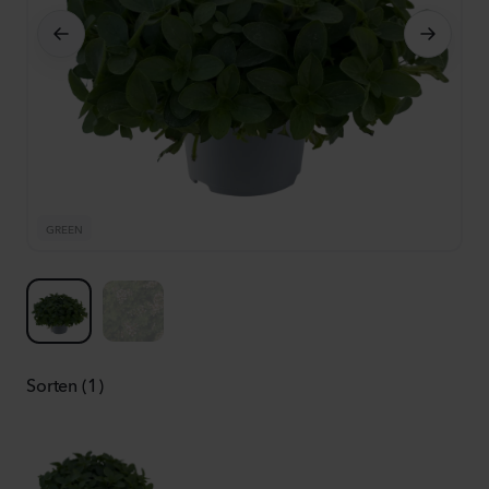
GREEN
G
Sorten (1)