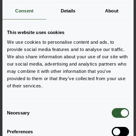
Weitere Informationen
Consent
Details
About
Bestellen Sie die
This website uses cookies
Legen Sie die Artikel ganz einfach in Ihren Warenkorb,
We use cookies to personalise content and ads, to
indem Sie auf eine Produktform der gewünschten
provide social media features and to analyse our traffic.
Sorten klicken. Sobald Sie die Artikel hinzugefügt
We also share information about your use of our site with
haben, wird Ihr Warenkorb unten angezeigt.
our social media, advertising and analytics partners who
may combine it with other information that you’ve
Alle Verfügbarkeiten anzeigen
provided to them or that they’ve collected from your use
of their services.
C
Necessary
o
n
s
Preferences
e