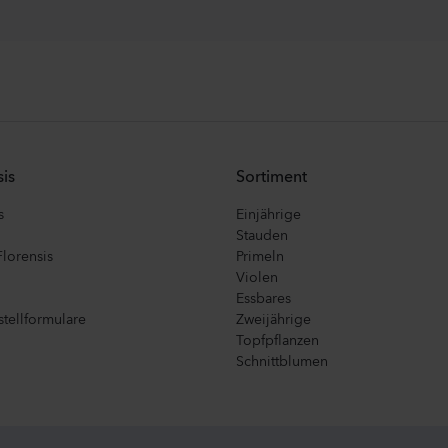
is
Sortiment
s
Einjährige
Stauden
Florensis
Primeln
Violen
Essbares
tellformulare
Zweijährige
Topfpflanzen
Schnittblumen