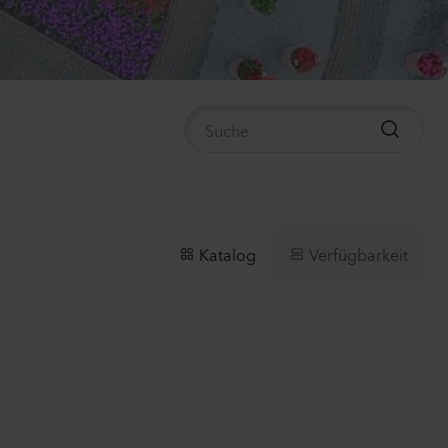
ula medium
n 2
anzen
us sp.
anzen
Verfügbarkeit
Katalog
la incana
anzen