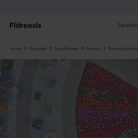
Zierpfla
Di
Home
Produkte
Zierpflanzen
Primeln
Primula officina
Ne
Je
Un
Ei
St
Pr
Vi
Es
Zw
To