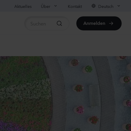
Aktuelles
Über
Kontakt
Deutsch
Anmelden
rtikel anzeigen
ula medium
on
anzen
us sp.
r
anzen