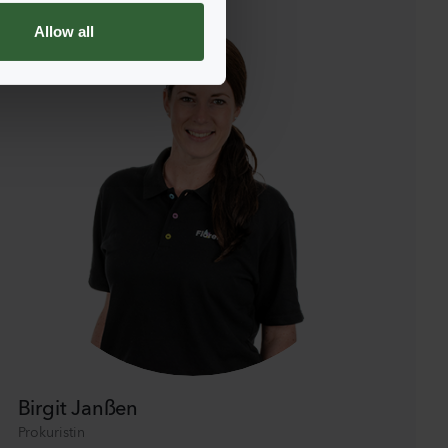
Allow all
Birgit Janßen
Prokuristin