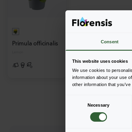
Primula officinalis
Consent
Lemon
This website uses cookies
We use cookies to personalis
information about your use of
other information that you’ve
C
Necessary
o
n
s
e