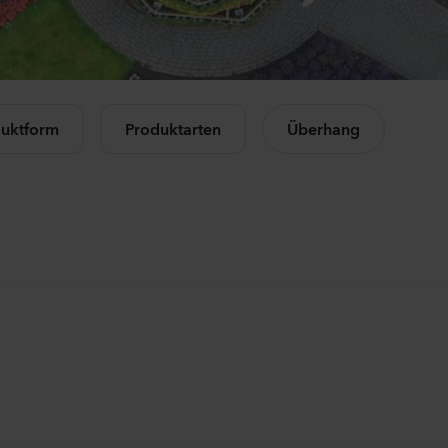
Mandevilla sanderi
Campan
Opal
Champio
Fuchsia Flamme
Rose
le Produkte anzeigen
504
Pflanzen
11440
Pfl
uktform
Produktarten
Überhang
Mandevilla sanderi
Lisianth
Jade
Corelli
Red
3 Peach
336
Pflanzen
10500
Pfl
Mandevilla sanderi
Matthio
Opal
StoX
White
White
336
Pflanzen
10450
Pfl