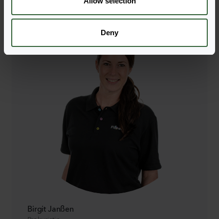
Allow selection
Deny
Birgit Janßen
Prokuristin