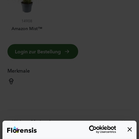
14908
Amazon Mist™
Login zur Bestellung
Merkmale
Weitere Merkmale