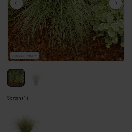
AMAZON MIST™
A
Sorten (1)