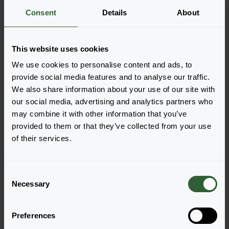
Weitere Informationen
Consent
Details
About
Bestellen Sie die
This website uses cookies
We use cookies to personalise content and ads, to
Legen Sie die Artikel ganz einfach in Ihren Warenkorb,
provide social media features and to analyse our traffic.
indem Sie auf eine Produktform der gewünschten
We also share information about your use of our site with
Sorten klicken. Sobald Sie die Artikel hinzugefügt
our social media, advertising and analytics partners who
haben, wird Ihr Warenkorb unten angezeigt.
may combine it with other information that you’ve
Alle Verfügbarkeiten anzeigen
provided to them or that they’ve collected from your use
of their services.
C
Necessary
o
n
s
Preferences
e