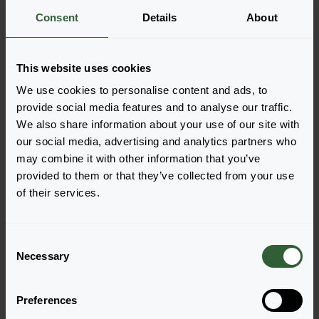
Weitere Informationen
Consent
Details
About
Bestellen Sie die
This website uses cookies
We use cookies to personalise content and ads, to
Legen Sie die Artikel ganz einfach in Ihren Warenkorb,
provide social media features and to analyse our traffic.
indem Sie auf eine Produktform der gewünschten
We also share information about your use of our site with
Sorten klicken. Sobald Sie die Artikel hinzugefügt
our social media, advertising and analytics partners who
haben, wird Ihr Warenkorb unten angezeigt.
may combine it with other information that you’ve
Alle Verfügbarkeiten anzeigen
provided to them or that they’ve collected from your use
of their services.
C
Necessary
o
n
s
Preferences
e