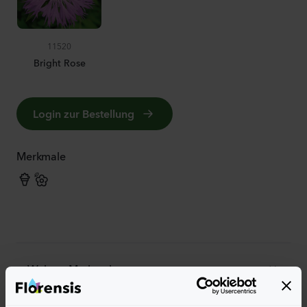
11520
Bright Rose
Login zur Bestellung
Merkmale
Weitere Merkmale