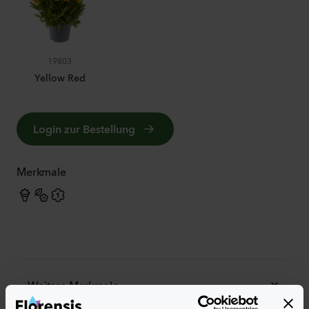
19803
Yellow Red
Login zur Bestellung
Merkmale
Weitere Merkmale