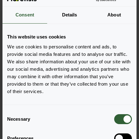
Weitere Informationen
Consent
Details
About
Bestellen Sie die
This website uses cookies
Legen Sie die Artikel ganz einfach in Ihren Warenkorb,
We use cookies to personalise content and ads, to
indem Sie auf eine Produktform der gewünschten
provide social media features and to analyse our traffic.
Sorten klicken. Sobald Sie die Artikel hinzugefügt
We also share information about your use of our site with
haben, wird Ihr Warenkorb unten angezeigt.
our social media, advertising and analytics partners who
may combine it with other information that you’ve
Alle Verfügbarkeiten anzeigen
provided to them or that they’ve collected from your use
of their services.
C
Necessary
o
n
s
Preferences