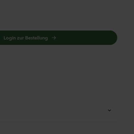
ula medium
n 2
anzen
Login zur Bestellung
us sp.
anzen
la incana
anzen