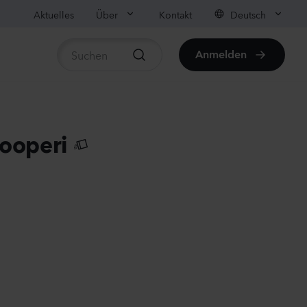
Aktuelles
Über
Kontakt
Deutsch
Anmelden
rtikel anzeigen
ula medium
ooperi
on
anzen
us sp.
r
anzen