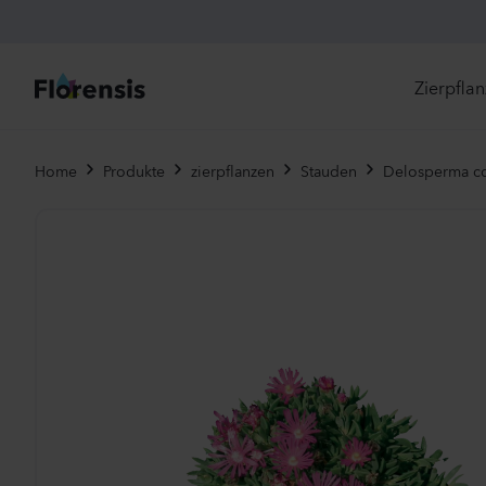
Zierpfla
Di
Home
Produkte
zierpflanzen
Stauden
Delosperma c
Ne
Je
Un
Ei
St
Pr
Vi
Es
Zw
To