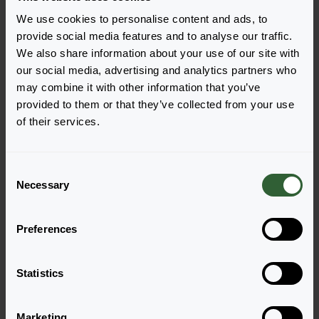
We use cookies to personalise content and ads, to
provide social media features and to analyse our traffic.
We also share information about your use of our site with
our social media, advertising and analytics partners who
may combine it with other information that you’ve
provided to them or that they’ve collected from your use
Ocean Sunset™
Ocean Sunset™
of their services.
Orange Glow
Orange Vibe
Login zur Bestellung
Login zur Bestellung
C
Necessary
o
n
s
Preferences
e
n
t
Statistics
S
e
Marketing