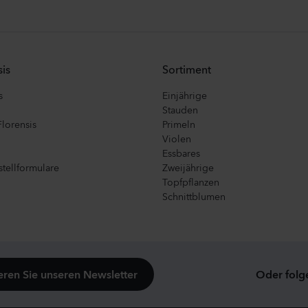
is
Sortiment
s
Einjährige
Stauden
Florensis
Primeln
Violen
Essbares
tellformulare
Zweijährige
Topfpflanzen
Schnittblumen
ren Sie unseren Newsletter
Oder folg