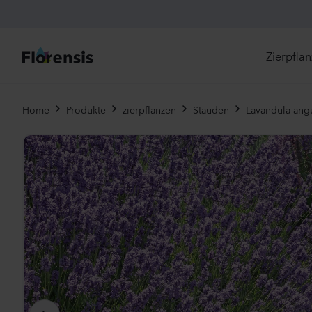
Zierpfla
Di
Home
Produkte
zierpflanzen
Stauden
Lavandula angu
Ne
Je
Un
Ei
St
Pr
Vi
Es
Zw
To