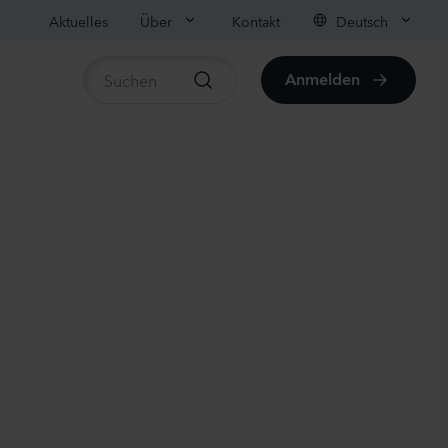
Aktuelles
Über
Kontakt
Deutsch
Anmelden
rtikel anzeigen
ula medium
on
anzen
us sp.
r
anzen