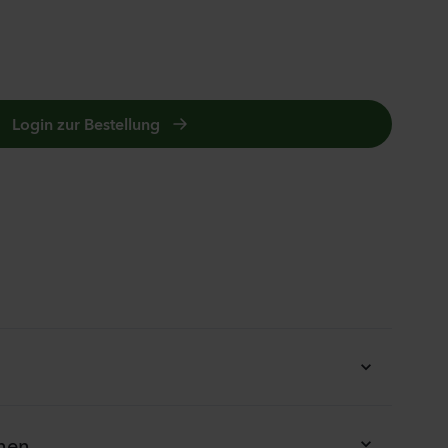
ula medium
n 2
anzen
Login zur Bestellung
us sp.
anzen
la incana
anzen
onen