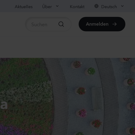
Aktuelles
Über
Kontakt
Deutsch
Anmelden
rtikel anzeigen
ula medium
on
anzen
us sp.
ha
r
anzen