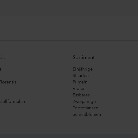
is
Sortiment
s
Einjährige
Stauden
Florensis
Primeln
Violen
Essbares
tellformulare
Zweijährige
Topfpflanzen
Schnittblumen