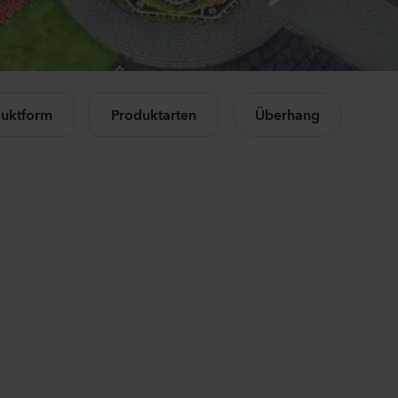
Mandevilla sanderi
Campan
Opal
Champio
Fuchsia Flamme
Rose
le Produkte anzeigen
504
Pflanzen
11440
Pfl
uktform
Produktarten
Überhang
Mandevilla sanderi
Lisianth
Jade
Corelli
Red
3 Peach
336
Pflanzen
10500
Pfl
Mandevilla sanderi
Matthio
Opal
StoX
White
White
336
Pflanzen
10450
Pfl