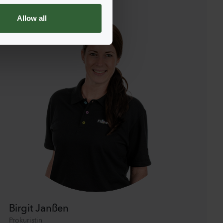
Allow all
Birgit Janßen
Prokuristin