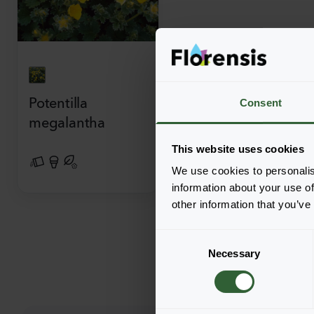
Potentilla
Consent
megalantha
This website uses cookies
We use cookies to personalis
information about your use of
other information that you’ve
C
Necessary
o
n
s
e