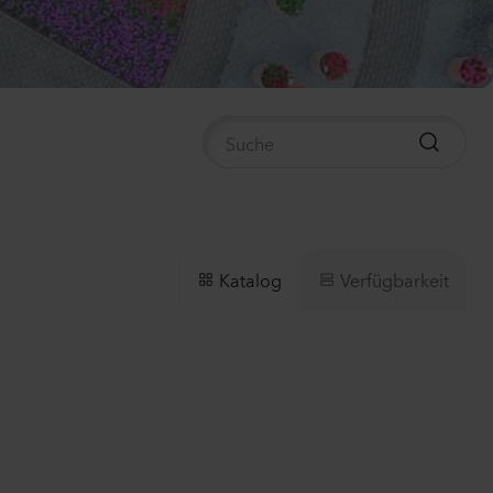
ula medium
n 2
anzen
us sp.
anzen
Verfügbarkeit
Katalog
la incana
anzen