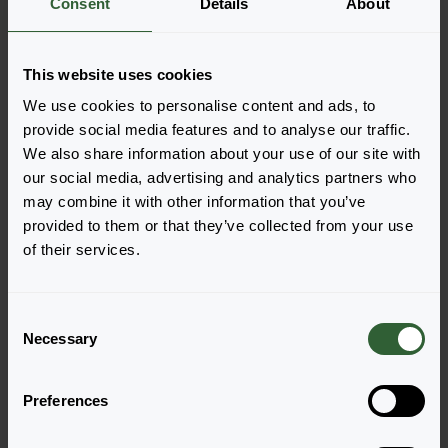
Consent
Details
About
Bestellen Sie die
This website uses cookies
We use cookies to personalise content and ads, to
Legen Sie die Artikel ganz einfach in Ihren Warenkorb,
provide social media features and to analyse our traffic.
indem Sie auf eine Produktform der gewünschten
We also share information about your use of our site with
Sorten klicken. Sobald Sie die Artikel hinzugefügt
our social media, advertising and analytics partners who
haben, wird Ihr Warenkorb unten angezeigt.
may combine it with other information that you’ve
Alle Verfügbarkeiten anzeigen
provided to them or that they’ve collected from your use
of their services.
C
Necessary
o
n
s
Preferences
e
n