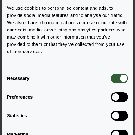
We use cookies to personalise content and ads, to
provide social media features and to analyse our traffic.
We also share information about your use of our site with
our social media, advertising and analytics partners who
may combine it with other information that you’ve
Haben Sie Fragen?
provided to them or that they’ve collected from your use
of their services.
Melden Sie sich gerne bei uns, wenn Sie
weitere Fragen haben.
C
Necessary
o
n
Zur Kontaktseite
s
Preferences
e
n
t
Statistics
S
e
Marketing