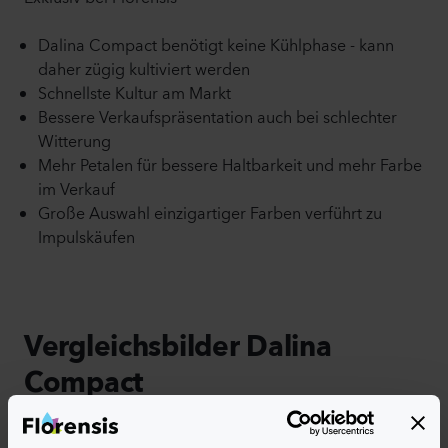
Dalina Compact benötigt keine Kühlphase - kann
daher zügig kultiviert werden
Schnellste Kultur am Markt
Bessere Verkaufspräsentation auch bei schlechter
Witterung
Mehr Petalen für bessere Haltbarkeit und mehr Farbe
im Verkauf
Große Auswahl einzigartiger Farben verführt zu
Impulskäufen
Vergleichsbilder Dalina
Compact