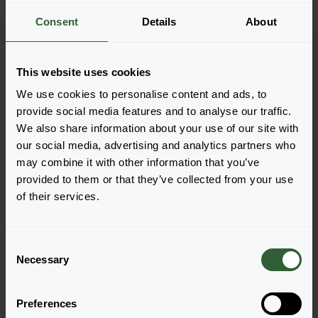
Consent
Details
About
This website uses cookies
We use cookies to personalise content and ads, to
provide social media features and to analyse our traffic.
We also share information about your use of our site with
our social media, advertising and analytics partners who
may combine it with other information that you’ve
provided to them or that they’ve collected from your use
of their services.
C
Necessary
Eine weitere Farbe im Dalina-Compact-Sortiment ist
o
Blue. Gesunde grüne Blätter, kompakt und gut
n
verzweigt. Das Bild wurde in Woche 17, 2022 bei den
s
Preferences
Florensis Pack Trials in Hendrik-Ido-Ambacht,
e