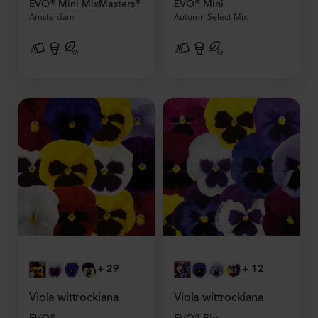
EVO® Mini MixMasters®
EVO® Mini
Amsterdam
Autumn Select Mix
+
29
+
12
Viola wittrockiana
Viola wittrockiana
EVO®
EVO® Big