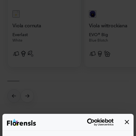
Viola cornuta
Viola wittrockiana
Everlast
EVO® Big
White
Blue Blotch
Herbst - Topfwoche 33 - 37