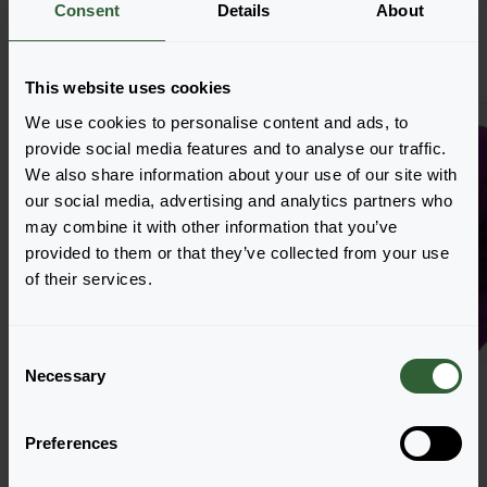
Consent
Details
About
Blühbeginn 38 - 43
This website uses cookies
We use cookies to personalise content and ads, to
provide social media features and to analyse our traffic.
We also share information about your use of our site with
our social media, advertising and analytics partners who
may combine it with other information that you’ve
provided to them or that they’ve collected from your use
of their services.
C
Necessary
o
n
s
Preferences
Viola cornuta
Viola cornuta
e
n