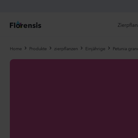
Zierpfla
Di
Home
Produkte
zierpflanzen
Einjährige
Petunia gran
Ne
Je
Un
Ei
St
Pr
Vi
Es
Zw
To