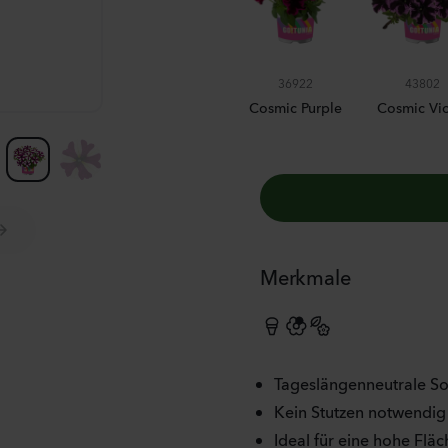
36922
43802
BURGUNDY STAR
Cosmic Purple
Cosmic Vio
Merkmale
Tageslängenneutrale Sor
Kein Stutzen notwendig
Ideal für eine hohe Fläc