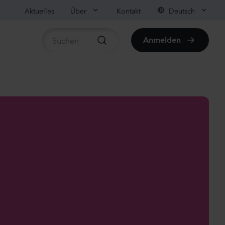
Aktuelles
Über
Kontakt
Deutsch
Anmelden
rtikel anzeigen
ula medium
on
anzen
us sp.
r
anzen