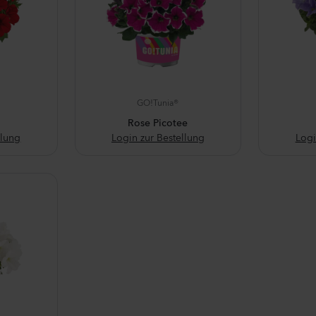
GO!Tunia®
Rose Picotee
llung
Login zur Bestellung
Logi