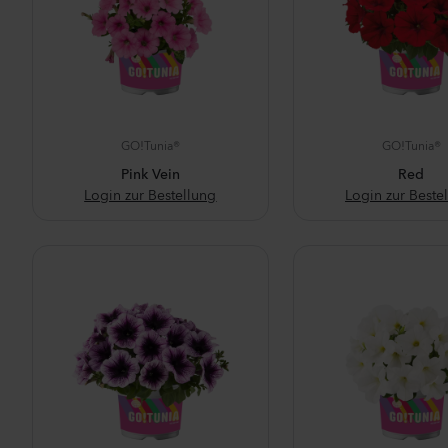
GO!Tunia®
GO!Tunia®
Pink Vein
Red
Login zur Bestellung
Login zur Beste