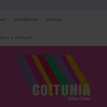
nzen
Schnittblumen
Solutions
Retail Solutions
Alle direkt verfügbaren Artikel anzeigen
Alle direkt verfügbaren A
rekt lieferbar
Direkt lieferbar
diflora
GO!Tunia®
Mandevilla sanderi
Campan
ueinführungen
Neueinführungen
Grower Solutions
Sundaville®
Champi
tzt in Saison
Jetzt in Saison
White
Lavender
Alle Produkte anzeigen
1092
Pflanzen
19480
Pfl
ser Sortiment
njährige
Mandevilla sanderi
Lisianth
auden
Jade
Mariachi
imeln
olen
Hot Pink
2 Lavende
sbares
840
Pflanzen
12450
Pfl
eijährige
pfpflanzen