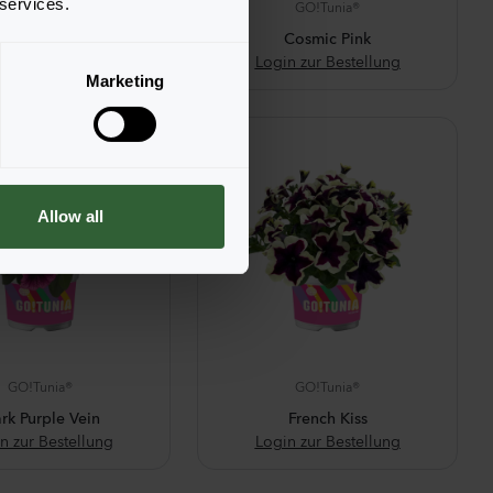
 services.
GO!Tunia®
GO!Tunia®
urgundy Star
Cosmic Pink
n zur Bestellung
Login zur Bestellung
Marketing
Allow all
GO!Tunia®
GO!Tunia®
rk Purple Vein
French Kiss
n zur Bestellung
Login zur Bestellung