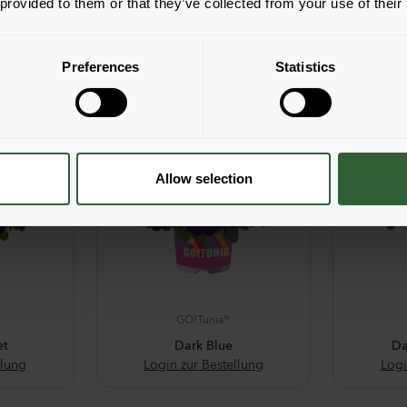
 provided to them or that they’ve collected from your use of their
GO!Tunia®
Burgundy
B
llung
Login zur Bestellung
Logi
Preferences
Statistics
Allow selection
GO!Tunia®
et
Dark Blue
Da
llung
Login zur Bestellung
Logi