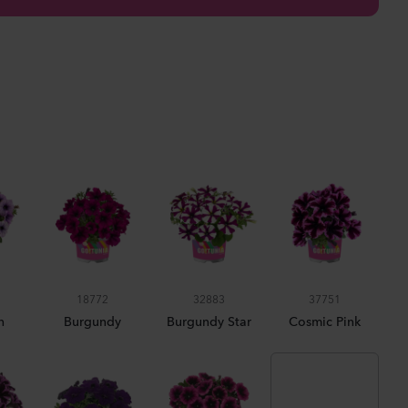
ula medium
n 2
anzen
us sp.
anzen
la incana
18772
32883
37751
n
Burgundy
Burgundy Star
Cosmic Pink
anzen