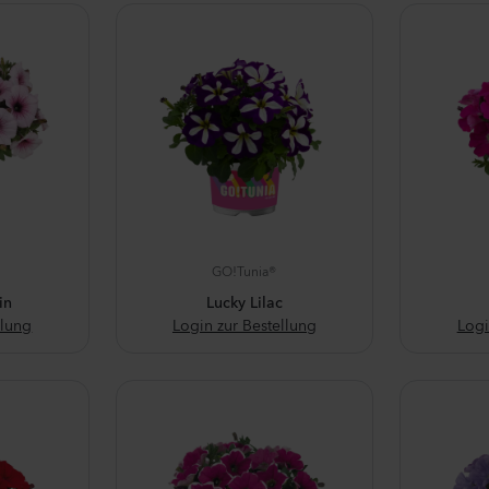
GO!Tunia®
in
Lucky Lilac
llung
Login zur Bestellung
Logi