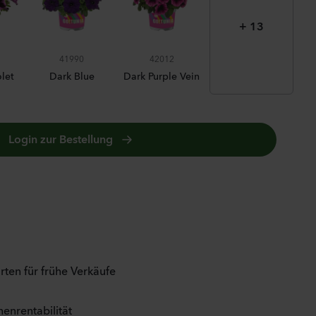
+ 13
41990
42012
COSMIC PINK
let
Dark Blue
Dark Purple Vein
Login zur Bestellung
ten für frühe Verkäufe
henrentabilität